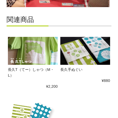
関連商品
長久T（てー）しゃつ（M・
長久手ぬぐい
L）
¥880
¥2,200